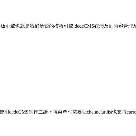
板引擎也就是我们所说的模板引擎,dedeCMS在涉及到内容管
用dedeCMS制作二级下拉菜单时需要让channelartlist也支持current